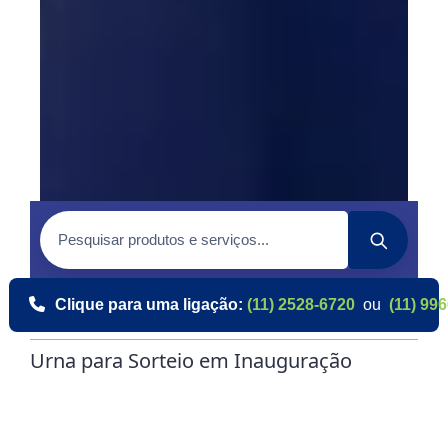
Clique para uma ligação:
(11) 2528-6720
ou
(11) 99
Urna para Sorteio em Inauguração