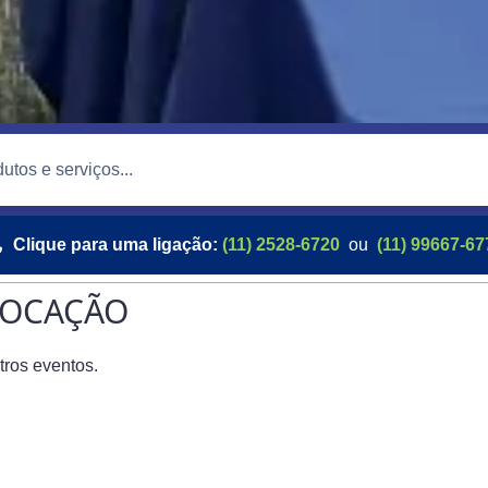
Clique para uma ligação:
(11) 2528-6720
ou
(11) 99667-67
 LOCAÇÃO
tros eventos.