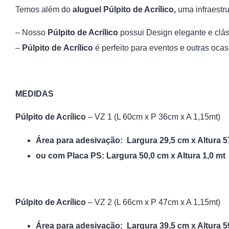
Temos além do
aluguel Púlpito de Acrílico,
uma infraestr
– Nosso
Púlpito de Acrílico
possui Design elegante e clá
–
Púlpito de
Acrílico
é perfeito para eventos e outras oca
MEDIDAS
Púlpito de Acrílico
– VZ 1 (L 60cm x P 36cm x A 1,15mt)
Área para adesivação: Largura 29,5 cm x Altura 5
ou
com Placa PS: Largura 50,0 cm x Altura 1,0 mt
Púlpito de Acrílico
– VZ 2 (L 66cm x P 47cm x A 1,15mt)
Área para adesivação: Largura 39,5 cm x Altura 5