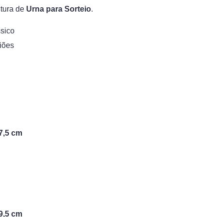
utura de
Urna para Sorteio
.
ssico
siões
7,5 cm
9,5 cm