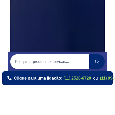
Clique para uma ligação:
(11) 2528-6720
ou
(11) 99