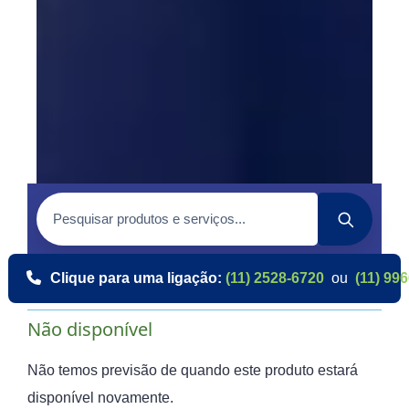
Clique para uma ligação:
(11) 2528-6720
ou
(11) 99
Não disponível
Não temos previsão de quando este produto estará
disponível novamente.