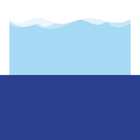
CS7 Solutions
Soluções para Eventos
A CS7 Solutions estuda, desenvolve os
projetos e aplica as soluções.