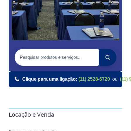
Clique para uma ligação:
(11) 2528-6720
ou
(11) 
Locação e Venda