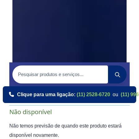
Clique para uma ligação:
(11) 2528-6720
ou
(11) 99
Não disponível
Não temos previsão de quando este produto estará
disponível novamente.