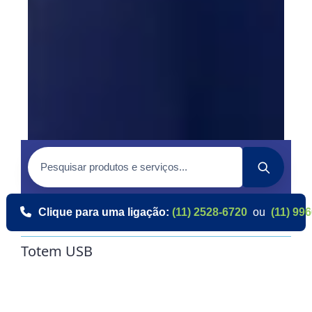
Clique para uma ligação:
(11) 2528-6720
ou
(11) 99
Totem USB