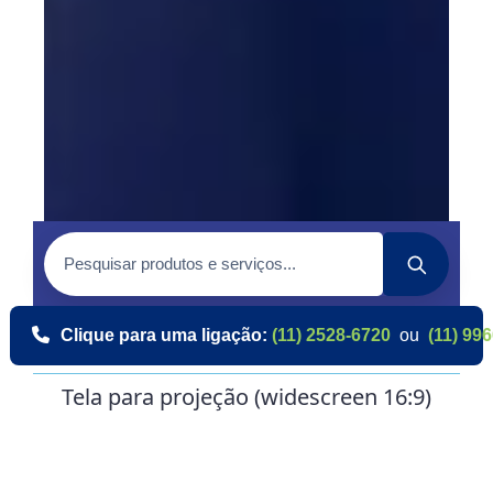
Clique para uma ligação:
(11) 2528-6720
ou
(11) 99
Tela para projeção (widescreen 16:9)