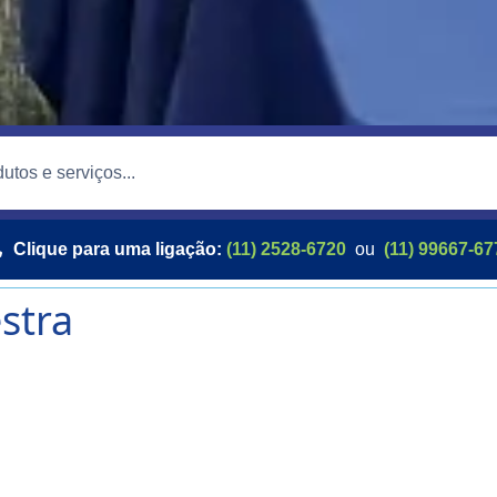
Clique para uma ligação:
(11) 2528-6720
ou
(11) 99667-67
stra