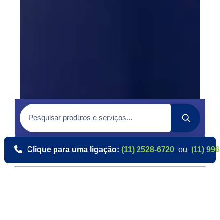
Clique para uma ligação:
(11) 2528-6720
ou
(11) 99