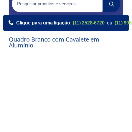
Clique para uma ligação:
(11) 2528-6720
ou
(11) 99
Quadro Branco com Cavalete em
Alumínio