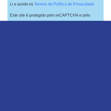
Li e aceito os
Termos de Política de Privacidade
Este site é protegido pelo reCAPTCHA e pelo
Google
Regiões onde a CS7 SOLUTIONS atende:
BRASIL
INTERIOR DE SÃO PAULO
REGIÃO METROPOLITANA DE SÃO PAULO