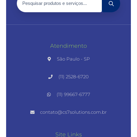
Atendimento
São Paulo - SP
(11) 2528-6720
(11) 99667-6777
contato@cs7solutions.com.br
Site Links