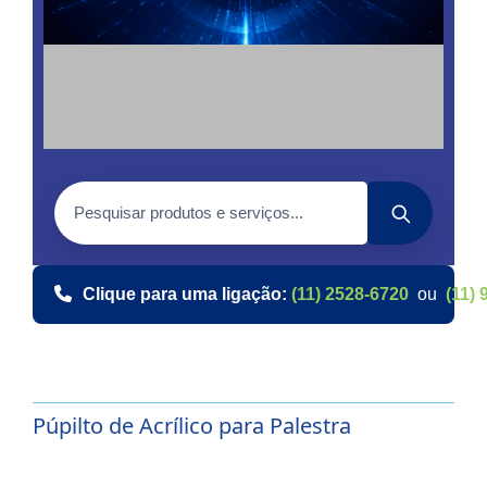
Clique para uma ligação:
(11) 2528-6720
ou
(11) 
Púpilto de Acrílico para Palestra