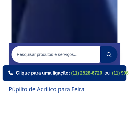
Clique para uma ligação:
(11) 2528-6720
ou
(11) 99
Púpilto de Acrílico para Feira