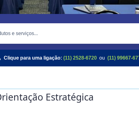
Clique para uma ligação:
(11) 2528-6720
ou
(11) 99667-67
rientação Estratégica