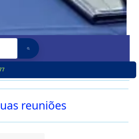
77
suas reuniões