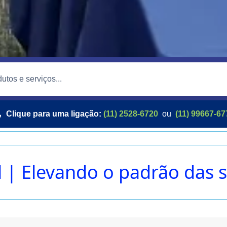
Clique para uma ligação:
(11) 2528-6720
ou
(11) 99667-67
l | Elevando o padrão das 