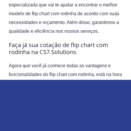
especializada que vai te ajudar a encontrar o melhor
modelo de flip chart com rodinha de acordo com suas
necessidades e orçamento. Além disso, garantimos a
qualidade e eficiência nos nossos serviços.
Faça já sua cotação de flip chart com
rodinha na CS7 Solutions
Agora que você já conhece todas as vantagens e
funcionalidades do flip chart com rodinha, está na hora
de garantir o sucesso do seu evento com a CS7
Solutions. Entre em contato conosco e solicite sua
cotação. Será um prazer atendê-lo e ajudá-lo a tornar
seu evento ainda mais especial!