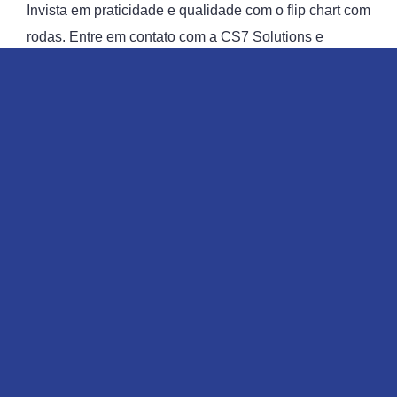
Invista em praticidade e qualidade com o flip chart com
rodas. Entre em contato com a CS7 Solutions e
solicite um orçamento agora mesmo!
Para saber mais sobre Flip Chart com
Rodas
Ligue para
(11) 99667-6777
ou
clique aqui
e entre em
contato por email