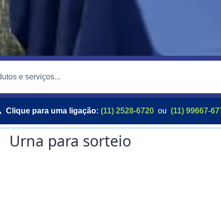
Clique para uma ligação:
(11) 2528-6720
ou
(11) 99667-67
Urna para sorteio