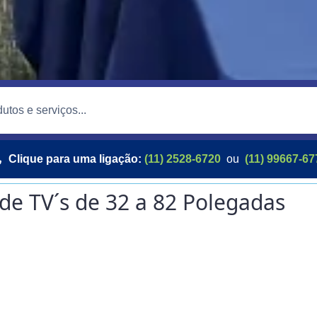
Clique para uma ligação:
(11) 2528-6720
ou
(11) 99667-67
de TV´s de 32 a 82 Polegadas