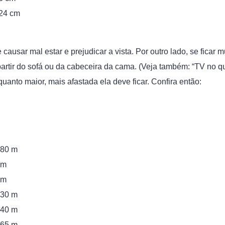
124 cm
ausar mal estar e prejudicar a vista. Por outro lado, se ficar muit
 partir do sofá ou da cabeceira da cama. (Veja também: “TV no qu
nto maior, mais afastada ela deve ficar. Confira então:
,80 m
 m
 m
,30 m
,40 m
,65 m