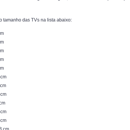
 o tamanho das TVs na lista abaixo:
cm
cm
cm
cm
cm
 cm
 cm
 cm
6cm
 cm
 cm
03 cm