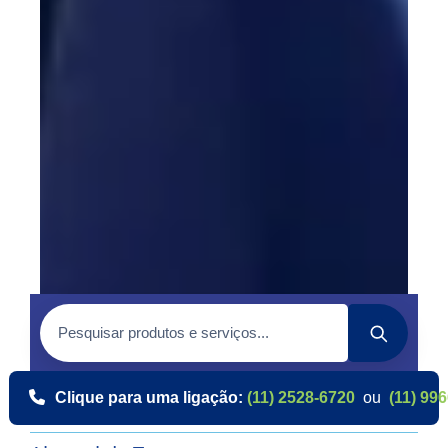
Clique para uma ligação:
(11) 2528-6720
ou
(11) 99