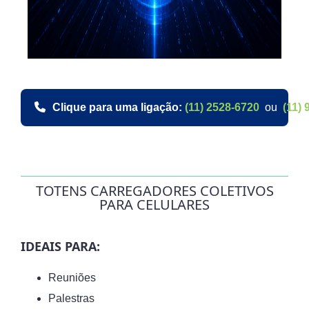
Clique para uma ligação:
(11) 2528-6720
ou
(11) 
TOTENS CARREGADORES COLETIVOS
PARA CELULARES
IDEAIS PARA:
Reuniões
Palestras