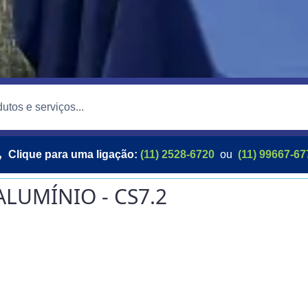
Clique para uma ligação:
(11) 2528-6720
ou
(11) 99667-67
ALUMÍNIO - CS7.2