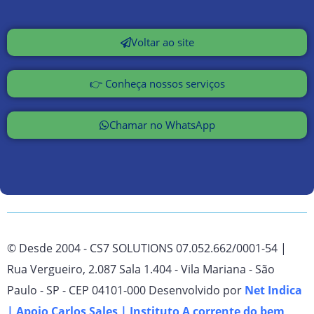
Voltar ao site
👉 Conheça nossos serviços
Chamar no WhatsApp
© Desde 2004 - CS7 SOLUTIONS 07.052.662/0001-54 |
Rua Vergueiro, 2.087 Sala 1.404 - Vila Mariana - São
Paulo - SP - CEP 04101-000 Desenvolvido por
Net Indica
| Apoio
Carlos Sales
|
Instituto A corrente do bem